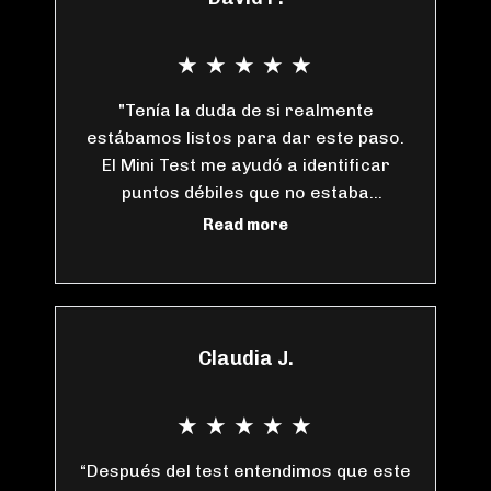
★
★
★
★
★
"Tenía la duda de si realmente
estábamos listos para dar este paso.
El Mini Test me ayudó a identificar
puntos débiles que no estaba
considerando y me dio
Read more
recomendaciones prácticas para
avanzar con más claridad"
Claudia J.
★
★
★
★
★
“Después del test entendimos que este