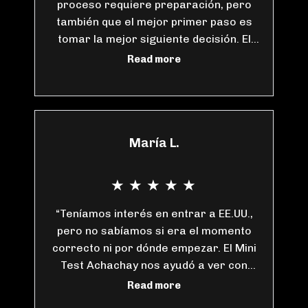
proceso requiere preparación, pero
también que el mejor primer paso es
tomar la mejor siguiente decisión. El
resultado nos dio claridad sobre
Read more
nuestra posición actual y la ruta para
seguir avanzando bajo los programas
de Achachay.”
María L.
★
★
★
★
★
“Teníamos interés en entrar a EE.UU.,
pero no sabíamos si era el momento
correcto ni por dónde empezar. El Mini
Test Achachay nos ayudó a ver con
más objetividad dónde estábamos
Read more
realmente listos y qué debíamos